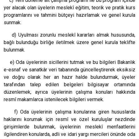
c) Yeni döneme ait çalışma programı ile bu program içinde
yer alacak olan üyelerin meslekî eğitim, teorik ve pratik kurs
programlarını ve tahmini bütçeyi hazırlamak ve genel kurula
sunmak.
d) Uyulması zorunlu meslekî kararları almak hususunda,
bağlı bulunduğu birliğe iletilmek üzere genel kurula teklifte
bulunmak.
e) Oda üyelerinin sicillerini tutmak ve bu bilgileri Bakanlık
e-esnaf ve sanatkâr veri tabanında güncelleştirerek eksiksiz
ve doğru olarak her an hazır halde bulundurmak, üyeler
tarafından talep edilen belgeleri bilgisayar ortamında
düzenlemek, ayrıca üyelerinin çalışma konuları hakkında
resmî makamlarca istenilecek bilgileri vermek.
f) Oda üyelerinin çalışma konularına giren hususlarda
haklarını korumak için resmî ve özel kuruluşlar nezdinde
girişimlerde bulunmak, üyelerinin meslekî menfaatlerini
ilgilendiren konularda, adli ve idari yargı mercileri önünde oda