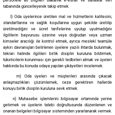
personele ait bilgileri Bakanlık e-esnaf ve sanatkâr veri
tabanında güncelleyerek takip etmek.
l) Oda üyelerince üretilen mal ve hizmetlerin kalitesini,
standartlarına ve sağlık koşullarına uygun şekilde üretilip
üretilmediğini ve ücret tarifelerine uyulup uyulmadığını
ilgililerin başvurusu üzerine veya doğrudan veya uzman
kimseler aracılığı ile kontrol etmek, ayrıca meslekî teamüle
aykırı davranışları belirlenen üyelere yazılı ihtarda bulunmak,
tekrarı halinde ilgilileri birlik disiplin kuruluna bildirmek,
tüketicilerin korunması için gerekli tedbirleri almak ve üyeleri
hakkında bu konuda odaya yapılan şikâyetleri incelemek.
m) Oda üyeleri ve müşterileri arasında çıkacak
anlaşmazlıkları çözümlemek, ceza gerektiren hallerde
konuyu birlik disiplin kuruluna sevk etmek.
n) Muhasebe işlemlerini bilgisayar ortamında yerine
getirmek ve üyelerin talebi doğrultusunda düzenlenen ve
onanan belgeleri bilgisayar sisteminden yararlanarak vermek.