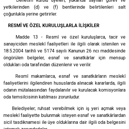
Denetim kurulu üyeleri, yukarıda sayılan görev ve
yetkilerinden (d) ve (f) bentlerinde belirtilenleri salt
çoğunlukla yerine getirirler.
RESMÎ VE ÖZEL KURULUŞLARLA İLİŞKİLER
Madde 13 - Resmî ve özel kuruluşlarca, tacir ve
sanayiciden meslekî faaliyetleri ile ilgili olarak istenilen ve
18.5.2004 tarihli ve 5174 sayılı Kanunun 26 ncı maddesinde
öngörülen belgeler, esnaf ve sanatkârlar için mensup
oldukları oda tarafından düzenlenir ve verilir.
Resmî makamlarca, esnaf ve sanatkârların meslekî
faaliyetlerini ilgilendiren hususlarda alınacak kararlarda, ilgili
odanın mütalaasından faydalanılır ve kurulacak komisyonlara
oda temsilcisinin katılması zorunludur.
Belediyeler; ruhsat verebilmek için iş yeri açmak veya
meslekî faaliyette bulunmak isteyen esnaf ve sanatkârlardan
sicil tasdiknamesi ile üye olduklarına dair ilgili oda belgesini