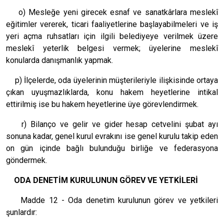
o) Mesleğe yeni girecek esnaf ve sanatkârlara meslekî
eğitimler vererek, ticari faaliyetlerine başlayabilmeleri ve iş
yeri açma ruhsatları için ilgili belediyeye verilmek üzere
meslekî yeterlik belgesi vermek; üyelerine meslekî
konularda danışmanlık yapmak.
p) İlçelerde, oda üyelerinin müşterileriyle ilişkisinde ortaya
çıkan uyuşmazlıklarda, konu hakem heyetlerine intikal
ettirilmiş ise bu hakem heyetlerine üye görevlendirmek.
r) Bilanço ve gelir ve gider hesap cetvelini şubat ayı
sonuna kadar, genel kurul evrakını ise genel kurulu takip eden
on gün içinde bağlı bulunduğu birliğe ve federasyona
göndermek.
ODA DENETİM KURULUNUN GÖREV VE YETKİLERİ
Madde 12 - Oda denetim kurulunun görev ve yetkileri
şunlardır: