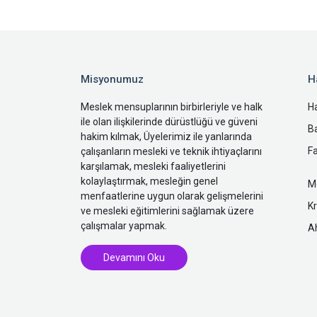
Misyonumuz
H
Meslek mensuplarının birbirleriyle ve halk
H
ile olan ilişkilerinde dürüstlüğü ve güveni
B
hakim kılmak, Üyelerimiz ile yanlarında
Fa
çalışanların mesleki ve teknik ihtiyaçlarını
karşılamak, mesleki faaliyetlerini
kolaylaştırmak, mesleğin genel
Me
menfaatlerine uygun olarak gelişmelerini
Kr
ve mesleki eğitimlerini sağlamak üzere
çalışmalar yapmak.
Ah
Devamını Oku