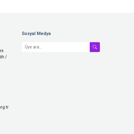
Sosyal Medya
es
ih /
rg.tr