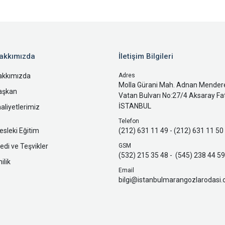
akkımızda
İletişim Bilgileri
akkımızda
Adres
Molla Gürani Mah. Adnan Mender
aşkan
Vatan Bulvarı No:27/4 Aksaray Fat
İSTANBUL
aliyetlerimiz
Telefon
sleki Eğitim
(212) 631 11 49 - (212) 631 11 50
edi ve Teşvikler
GSM
(532) 215 35 48 - (545) 238 44 59
ilik
Email
bilgi@istanbulmarangozlarodasi.o