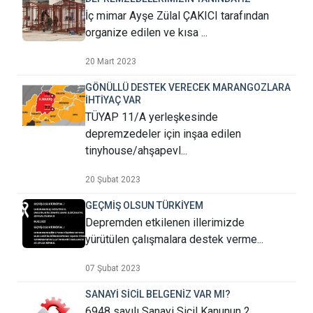
İç mimar Ayşe Zülal ÇAKICI tarafından
organize edilen ve kısa ...
20 Mart 2023
GÖNÜLLÜ DESTEK VERECEK MARANGOZLARA
İHTİYAÇ VAR
TÜYAP 11/A yerleşkesinde
depremzedeler için inşaa edilen
tinyhouse/ahşapevl...
20 Şubat 2023
GEÇMİŞ OLSUN TÜRKİYEM
Depremden etkilenen illerimizde
yürütülen çalışmalara destek verme...
07 Şubat 2023
SANAYİ SİCİL BELGENİZ VAR MI?
6948 sayılı Sanayi Sicil Kanunun 2.