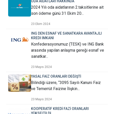
ODA AİDATLARI HAKKINDA
2024 Yılı oda aidatlarının 2.taksitlerine ait
son ödeme günü 31 Ekim 20...
23 Ekim 2024
ING DEN ESNAF VE SANATKARA AVANTAJLI
KREDİ İMKANI
Konfederasyonumuz (TESK) ve ING Bank
arasında yapılan anlaşma gereği esnaf ve
sanatkar...
23 Mayıs 2024
YASAL FAİZ ORANLARI DEĞİŞTİ
Bilindiği üzere, “3095 Sayılı Kanuni Faiz
ve Temerrüt Faizine İlişkin...
23 Mayıs 2024
KOOPERATİF KREDİ FAZİ ORANLARI
YÜKSELTİLDİ