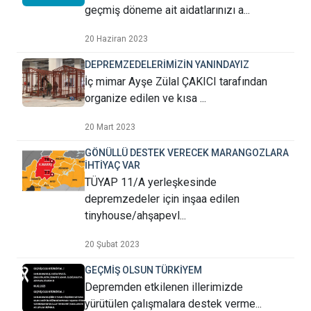
geçmiş döneme ait aidatlarınızı a...
20 Haziran 2023
DEPREMZEDELERİMİZİN YANINDAYIZ
İç mimar Ayşe Zülal ÇAKICI tarafından
organize edilen ve kısa ...
20 Mart 2023
GÖNÜLLÜ DESTEK VERECEK MARANGOZLARA
İHTİYAÇ VAR
TÜYAP 11/A yerleşkesinde
depremzedeler için inşaa edilen
tinyhouse/ahşapevl...
20 Şubat 2023
GEÇMİŞ OLSUN TÜRKİYEM
Depremden etkilenen illerimizde
yürütülen çalışmalara destek verme...