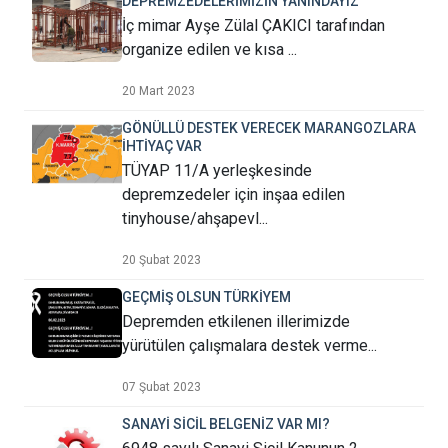
DEPREMZEDELERİMİZİN YANINDAYIZ
İç mimar Ayşe Zülal ÇAKICI tarafından
organize edilen ve kısa ...
20 Mart 2023
GÖNÜLLÜ DESTEK VERECEK MARANGOZLARA
İHTİYAÇ VAR
TÜYAP 11/A yerleşkesinde
depremzedeler için inşaa edilen
tinyhouse/ahşapevl...
20 Şubat 2023
GEÇMİŞ OLSUN TÜRKİYEM
Depremden etkilenen illerimizde
yürütülen çalışmalara destek verme...
07 Şubat 2023
SANAYİ SİCİL BELGENİZ VAR MI?